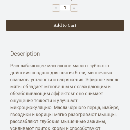
stock
Decrease
Increase
Quantity
Quantity
of
of
UNWIND
UNWIND
stress
stress
relief
relief
massage
massage
oil
oil
|
|
4
4
fl
fl
oz
oz
Description
Расслабляющее массажное масло глубокого
действия создано для снятия боли, мышечных
спазмов, усталости и напряжения. Эфирное масло
мяты обладает мгновенным охлаждающим и
обезболивающим эффектом: оно снимает
ощущение тяжести и улучшает
микроциркуляцию. Масла чёрного перца, имбиря,
гвоздики и корицы мягко разогревают мышцы,
расслабляют глубокие мышечные зажимы,
усиливают приток крови и способствуют