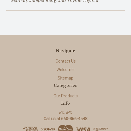
German, Juniper Berry, and Thyme Thymol
Navigate
Contact Us
Welcome!
Sitemap
Categories
Our Products
Info
KC, MO
Call us at 660-366-4548